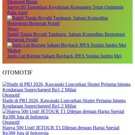
Ekonomi Bisnis
Survei BI Tunjukkan Keyakinan Konsumen Tetap Optimistis
Pada April
News
Bahlil Tunda Royalti Tambang, Saham Komoditas Berpotensi
Bergerak Positif
Market
Japfa Ltd Borong Saham Buyback JPFA Senilai Jumbo Mei
OTOMOTIF
Otomotif
Hadir di PRJ 2026, Kawasaki Luncurkan Skuter Pertama hingga
Kendaraan Supercharged Rp1,2 Miliar
Otomotif
Hanya 500 Unit! JETOUR T1 Dilepas dengan Harga Spesial
Rp388 Juta di Indonesia