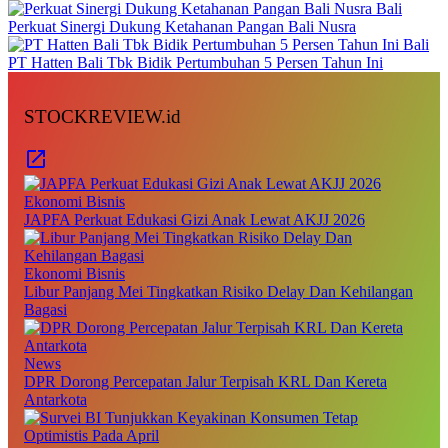
Bali
Perkuat Sinergi Dukung Ketahanan Pangan Bali Nusra
Bali
PT Hatten Bali Tbk Bidik Pertumbuhan 5 Persen Tahun Ini
STOCKREVIEW.id
Ekonomi Bisnis
JAPFA Perkuat Edukasi Gizi Anak Lewat AKJJ 2026
Ekonomi Bisnis
Libur Panjang Mei Tingkatkan Risiko Delay Dan Kehilangan
Bagasi
News
DPR Dorong Percepatan Jalur Terpisah KRL Dan Kereta
Antarkota