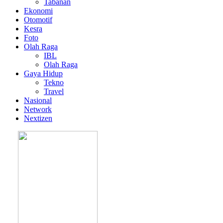
Tabanan
Ekonomi
Otomotif
Kesra
Foto
Olah Raga
IBL
Olah Raga
Gaya Hidup
Tekno
Travel
Nasional
Network
Nextizen