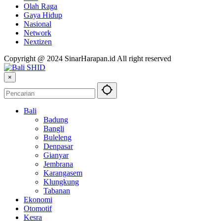
Olah Raga
Gaya Hidup
Nasional
Network
Nextizen
Copyright @ 2024 SinarHarapan.id All right reserved
×
Bali
Badung
Bangli
Buleleng
Denpasar
Gianyar
Jembrana
Karangasem
Klungkung
Tabanan
Ekonomi
Otomotif
Kesra