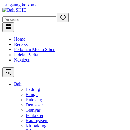
Langsung ke konten
Home
Redaksi
Pedoman Media Siber
Indeks Berita
Nextizen
Bali
Badung
Bangli
Buleleng
Denpasar
Gianyar
Jembrana
Karangasem
Klungkung