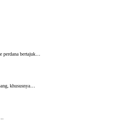
se perdana bertajuk…
mbang, khususnya…
r…