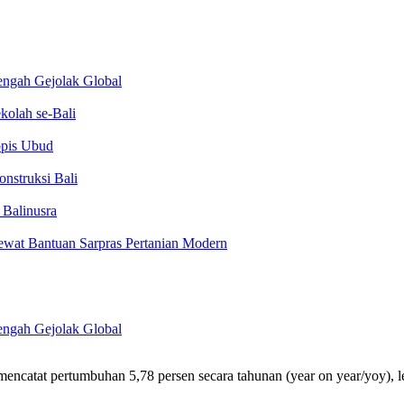
engah Gejolak Global
kolah se-Bali
opis Ubud
nstruksi Bali
 Balinusra
Lewat Bantuan Sarpras Pertanian Modern
engah Gejolak Global
mencatat pertumbuhan 5,78 persen secara tahunan (year on year/yoy), 