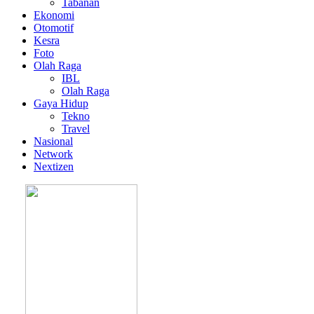
Tabanan
Ekonomi
Otomotif
Kesra
Foto
Olah Raga
IBL
Olah Raga
Gaya Hidup
Tekno
Travel
Nasional
Network
Nextizen