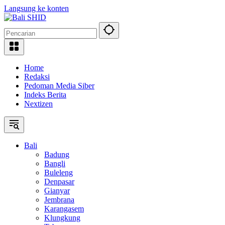
Langsung ke konten
Home
Redaksi
Pedoman Media Siber
Indeks Berita
Nextizen
Bali
Badung
Bangli
Buleleng
Denpasar
Gianyar
Jembrana
Karangasem
Klungkung