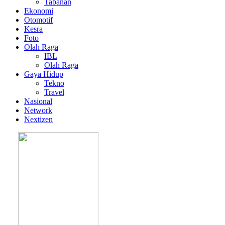
Tabanan
Ekonomi
Otomotif
Kesra
Foto
Olah Raga
IBL
Olah Raga
Gaya Hidup
Tekno
Travel
Nasional
Network
Nextizen