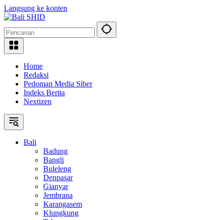
Langsung ke konten
Home
Redaksi
Pedoman Media Siber
Indeks Berita
Nextizen
Bali
Badung
Bangli
Buleleng
Denpasar
Gianyar
Jembrana
Karangasem
Klungkung