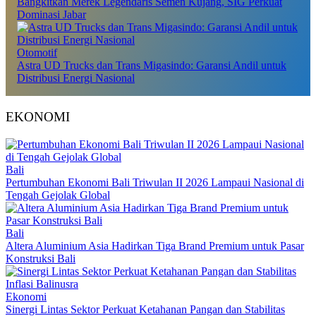
Bangkitkan Merek Legendaris Semen Kujang, SIG Perkuat
Dominasi Jabar
Otomotif
Astra UD Trucks dan Trans Migasindo: Garansi Andil untuk
Distribusi Energi Nasional
EKONOMI
Bali
Pertumbuhan Ekonomi Bali Triwulan II 2026 Lampaui Nasional di
Tengah Gejolak Global
Bali
Altera Aluminium Asia Hadirkan Tiga Brand Premium untuk Pasar
Konstruksi Bali
Ekonomi
Sinergi Lintas Sektor Perkuat Ketahanan Pangan dan Stabilitas