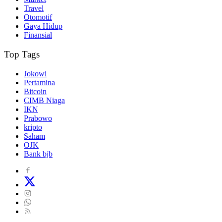
Travel
Otomotif
Gaya Hidup
Finansial
Top Tags
Jokowi
Pertamina
Bitcoin
CIMB Niaga
IKN
Prabowo
kripto
Saham
OJK
Bank bjb