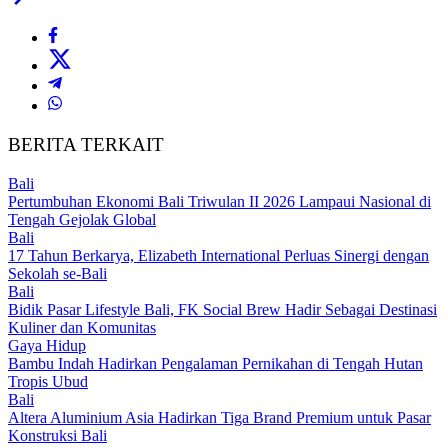
BERITA TERKAIT
Bali
Pertumbuhan Ekonomi Bali Triwulan II 2026 Lampaui Nasional di
Tengah Gejolak Global
Bali
17 Tahun Berkarya, Elizabeth International Perluas Sinergi dengan
Sekolah se-Bali
Bali
Bidik Pasar Lifestyle Bali, FK Social Brew Hadir Sebagai Destinasi
Kuliner dan Komunitas
Gaya Hidup
Bambu Indah Hadirkan Pengalaman Pernikahan di Tengah Hutan
Tropis Ubud
Bali
Altera Aluminium Asia Hadirkan Tiga Brand Premium untuk Pasar
Konstruksi Bali