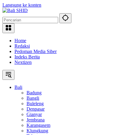
Langsung ke konten
Home
Redaksi
Pedoman Media Siber
Indeks Berita
Nextizen
Bali
Badung
Bangli
Buleleng
Denpasar
Gianyar
Jembrana
Karangasem
Klungkung