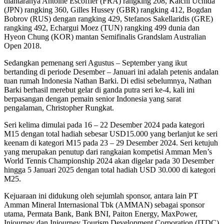
diantaranya Antoine Escoffier (FRA) rangking 208, Kaichi Uchida
(JPN) rangking 360, Gilles Hussey (GBR) rangking 412, ⁠Bogdan
Bobrov (RUS) dengan rangking 429, ⁠Stefanos Sakellaridis (GRE)
rangking 492, ⁠Echargui Moez (TUN) rangking 499 dunia dan
Hyeon Chung (KOR) mantan Semifinalis Grandslam Australian
Open 2018.
Sedangkan pemenang seri Agustus – September yang ikut
bertanding di periode Desember – Januari ini adalah petenis andalan
tuan rumah Indonesia Nathan Barki. Di edisi sebelumnya, Nathan
Barki berhasil merebut gelar di ganda putra seri ke-4, kali ini
berpasangan dengan pemain senior Indonesia yang sarat
pengalaman, Christopher Rungkat.
Seri kelima dimulai pada 16 – 22 Desember 2024 pada kategori
M15 dengan total hadiah sebesar USD15.000 yang berlanjut ke seri
keenam di kategori M15 pada 23 – 29 Desember 2024. Seri ketujuh
yang merupakan penutup dari rangkaian kompetisi Amman Men’s
World Tennis Championship 2024 akan digelar pada 30 Desember
hingga 5 Januari 2025 dengan total hadiah USD 30.000 di kategori
M25.
Kejuaraan ini didukung oleh sejumlah sponsor, antara lain PT
Amman Mineral Internasional Tbk (AMMAN) sebagai sponsor
utama, Permata Bank, Bank BNI, Paiton Energy, MaxPower,
Injourney dan Injourney Tourism Development Corporation (ITDC)