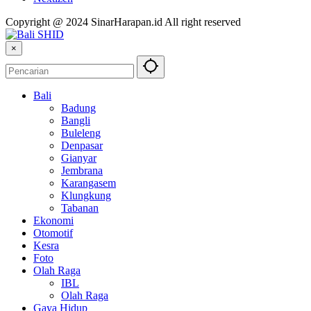
Copyright @ 2024 SinarHarapan.id All right reserved
×
Bali
Badung
Bangli
Buleleng
Denpasar
Gianyar
Jembrana
Karangasem
Klungkung
Tabanan
Ekonomi
Otomotif
Kesra
Foto
Olah Raga
IBL
Olah Raga
Gaya Hidup