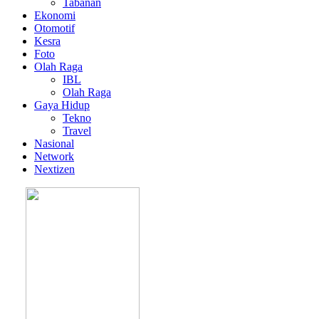
Tabanan
Ekonomi
Otomotif
Kesra
Foto
Olah Raga
IBL
Olah Raga
Gaya Hidup
Tekno
Travel
Nasional
Network
Nextizen