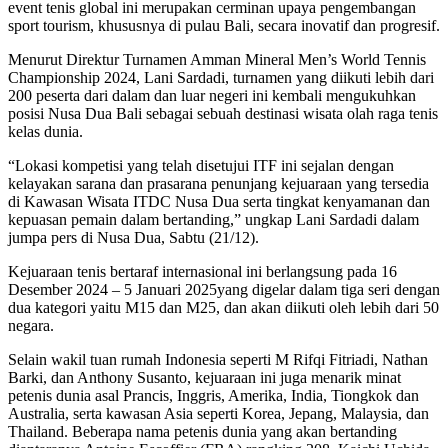
event tenis global ini merupakan cerminan upaya pengembangan
sport tourism, khususnya di pulau Bali, secara inovatif dan progresif.
Menurut Direktur Turnamen Amman Mineral Men’s World Tennis
Championship 2024, Lani Sardadi, turnamen yang diikuti lebih dari
200 peserta dari dalam dan luar negeri ini kembali mengukuhkan
posisi Nusa Dua Bali sebagai sebuah destinasi wisata olah raga tenis
kelas dunia.
“Lokasi kompetisi yang telah disetujui ITF ini sejalan dengan
kelayakan sarana dan prasarana penunjang kejuaraan yang tersedia
di Kawasan Wisata ITDC Nusa Dua serta tingkat kenyamanan dan
kepuasan pemain dalam bertanding,” ungkap Lani Sardadi dalam
jumpa pers di Nusa Dua, Sabtu (21/12).
Kejuaraan tenis bertaraf internasional ini berlangsung pada 16
Desember 2024 – 5 Januari 2025yang digelar dalam tiga seri dengan
dua kategori yaitu M15 dan M25, dan akan diikuti oleh lebih dari 50
negara.
Selain wakil tuan rumah Indonesia seperti M Rifqi Fitriadi, Nathan
Barki, dan Anthony Susanto, kejuaraan ini juga menarik minat
petenis dunia asal Prancis, Inggris, Amerika, India, Tiongkok dan
Australia, serta kawasan Asia seperti Korea, Jepang, Malaysia, dan
Thailand. Beberapa nama petenis dunia yang akan bertanding