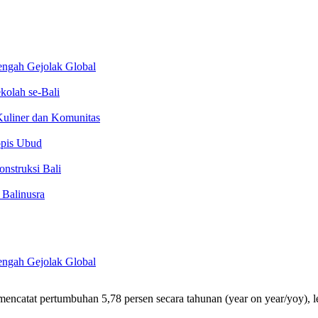
engah Gejolak Global
kolah se-Bali
 Kuliner dan Komunitas
opis Ubud
nstruksi Bali
 Balinusra
engah Gejolak Global
mencatat pertumbuhan 5,78 persen secara tahunan (year on year/yoy), 