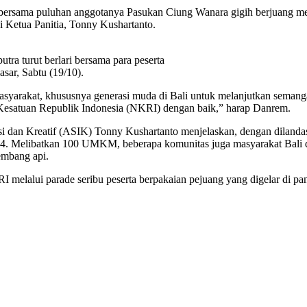
ersama puluhan anggotanya Pasukan Ciung Wanara gigih berjuang men
 Ketua Panitia, Tonny Kushartanto.
a turut berlari bersama para peserta
sar, Sabtu (19/10).
asyarakat, khususnya generasi muda di Bali untuk melanjutkan semanga
a Kesatuan Republik Indonesia (NKRI) dengan baik,” harap Danrem.
 dan Kreatif (ASIK) Tonny Kushartanto menjelaskan, dengan dilandasi 
 2024. Melibatkan 100 UMKM, beberapa komunitas juga masyarakat Bal
kembang api.
RI melalui parade seribu peserta berpakaian pejuang yang digelar di p