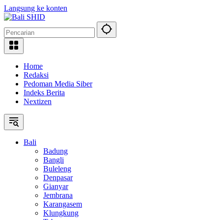
Langsung ke konten
Home
Redaksi
Pedoman Media Siber
Indeks Berita
Nextizen
Bali
Badung
Bangli
Buleleng
Denpasar
Gianyar
Jembrana
Karangasem
Klungkung