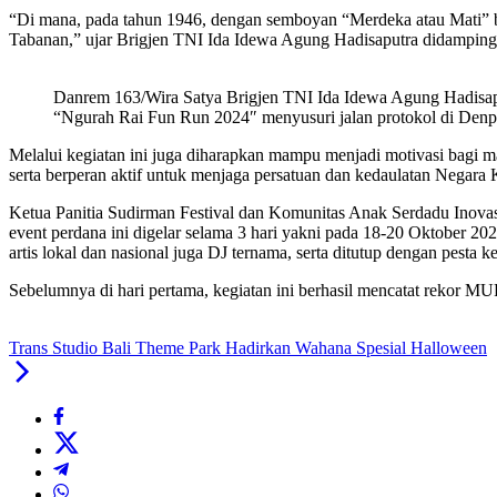
“Di mana, pada tahun 1946, dengan semboyan “Merdeka atau Mati” b
Tabanan,” ujar Brigjen TNI Ida Idewa Agung Hadisaputra didampingi
Danrem 163/Wira Satya Brigjen TNI Ida Idewa Agung Hadisaputr
“Ngurah Rai Fun Run 2024″ menyusuri jalan protokol di Denpa
Melalui kegiatan ini juga diharapkan mampu menjadi motivasi bagi m
serta berperan aktif untuk menjaga persatuan dan kedaulatan Negar
Ketua Panitia Sudirman Festival dan Komunitas Anak Serdadu Inovasi
event perdana ini digelar selama 3 hari yakni pada 18-20 Oktober
artis lokal dan nasional juga DJ ternama, serta ditutup dengan pesta 
Sebelumnya di hari pertama, kegiatan ini berhasil mencatat rekor MU
Trans Studio Bali Theme Park Hadirkan Wahana Spesial Halloween