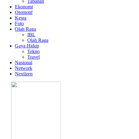
Tabanan
Ekonomi
Otomotif
Kesra
Foto
Olah Raga
IBL
Olah Raga
Gaya Hidup
Tekno
Travel
Nasional
Network
Nextizen