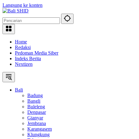
Langsung ke konten
Home
Redaksi
Pedoman Media Siber
Indeks Berita
Nextizen
Bali
Badung
Bangli
Buleleng
Denpasar
Gianyar
Jembrana
Karangasem
Klungkung