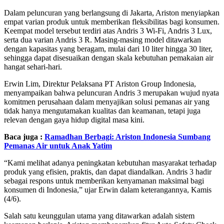
Dalam peluncuran yang berlangsung di Jakarta, Ariston menyiapkan
empat varian produk untuk memberikan fleksibilitas bagi konsumen.
Keempat model tersebut terdiri atas Andris 3 Wi-Fi, Andris 3 Lux,
serta dua varian Andris 3 R. Masing-masing model ditawarkan
dengan kapasitas yang beragam, mulai dari 10 liter hingga 30 liter,
sehingga dapat disesuaikan dengan skala kebutuhan pemakaian air
hangat sehari-hari.
Erwin Lim, Direktur Pelaksana PT Ariston Group Indonesia,
menyampaikan bahwa peluncuran Andris 3 merupakan wujud nyata
komitmen perusahaan dalam menyajikan solusi pemanas air yang
tidak hanya mengutamakan kualitas dan keamanan, tetapi juga
relevan dengan gaya hidup digital masa kini.
Baca juga :
Ramadhan Berbagi: Ariston Indonesia Sumbang
Pemanas Air untuk Anak Yatim
“Kami melihat adanya peningkatan kebutuhan masyarakat terhadap
produk yang efisien, praktis, dan dapat diandalkan. Andris 3 hadir
sebagai respons untuk memberikan kenyamanan maksimal bagi
konsumen di Indonesia,” ujar Erwin dalam keterangannya, Kamis
(4/6).
Salah satu keunggulan utama yang ditawarkan adalah sistem