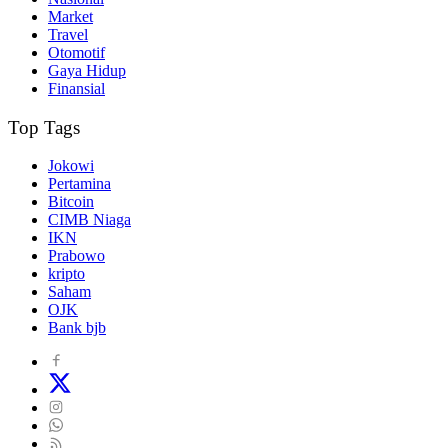
Market
Travel
Otomotif
Gaya Hidup
Finansial
Top Tags
Jokowi
Pertamina
Bitcoin
CIMB Niaga
IKN
Prabowo
kripto
Saham
OJK
Bank bjb