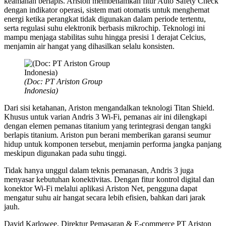
keamanan berlapis. Ariston membenamkan fitur Auto Safety Check
dengan indikator operasi, sistem mati otomatis untuk menghemat
energi ketika perangkat tidak digunakan dalam periode tertentu,
serta regulasi suhu elektronik berbasis mikrochip. Teknologi ini
mampu menjaga stabilitas suhu hingga presisi 1 derajat Celcius,
menjamin air hangat yang dihasilkan selalu konsisten.
(Doc: PT Ariston Group
Indonesia)
Dari sisi ketahanan, Ariston mengandalkan teknologi Titan Shield.
Khusus untuk varian Andris 3 Wi-Fi, pemanas air ini dilengkapi
dengan elemen pemanas titanium yang terintegrasi dengan tangki
berlapis titanium. Ariston pun berani memberikan garansi seumur
hidup untuk komponen tersebut, menjamin performa jangka panjang
meskipun digunakan pada suhu tinggi.
Tidak hanya unggul dalam teknis pemanasan, Andris 3 juga
menyasar kebutuhan konektivitas. Dengan fitur kontrol digital dan
konektor Wi-Fi melalui aplikasi Ariston Net, pengguna dapat
mengatur suhu air hangat secara lebih efisien, bahkan dari jarak
jauh.
David Karlowee, Direktur Pemasaran & E-commerce PT Ariston