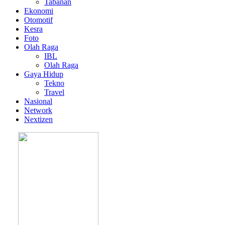
Tabanan
Ekonomi
Otomotif
Kesra
Foto
Olah Raga
IBL
Olah Raga
Gaya Hidup
Tekno
Travel
Nasional
Network
Nextizen