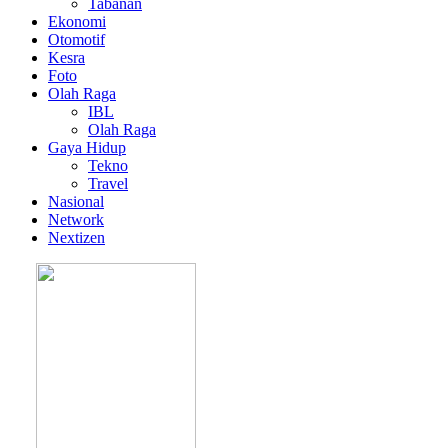
Tabanan
Ekonomi
Otomotif
Kesra
Foto
Olah Raga
IBL
Olah Raga
Gaya Hidup
Tekno
Travel
Nasional
Network
Nextizen