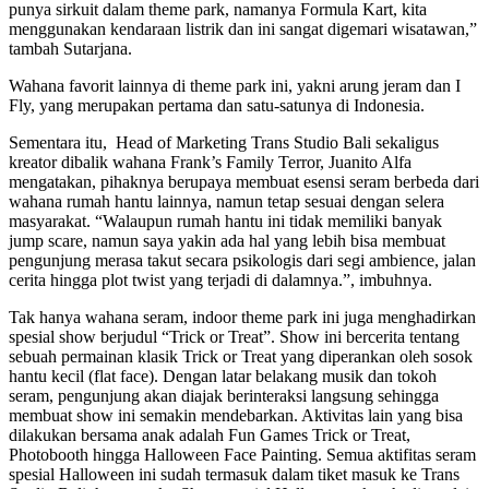
punya sirkuit dalam theme park, namanya Formula Kart, kita
menggunakan kendaraan listrik dan ini sangat digemari wisatawan,”
tambah Sutarjana.
Wahana favorit lainnya di theme park ini, yakni arung jeram dan I
Fly, yang merupakan pertama dan satu-satunya di Indonesia.
Sementara itu, Head of Marketing Trans Studio Bali sekaligus
kreator dibalik wahana Frank’s Family Terror, Juanito Alfa
mengatakan, pihaknya berupaya membuat esensi seram berbeda dari
wahana rumah hantu lainnya, namun tetap sesuai dengan selera
masyarakat. “Walaupun rumah hantu ini tidak memiliki banyak
jump scare, namun saya yakin ada hal yang lebih bisa membuat
pengunjung merasa takut secara psikologis dari segi ambience, jalan
cerita hingga plot twist yang terjadi di dalamnya.”, imbuhnya.
Tak hanya wahana seram, indoor theme park ini juga menghadirkan
spesial show berjudul “Trick or Treat”. Show ini bercerita tentang
sebuah permainan klasik Trick or Treat yang diperankan oleh sosok
hantu kecil (flat face). Dengan latar belakang musik dan tokoh
seram, pengunjung akan diajak berinteraksi langsung sehingga
membuat show ini semakin mendebarkan. Aktivitas lain yang bisa
dilakukan bersama anak adalah Fun Games Trick or Treat,
Photobooth hingga Halloween Face Painting. Semua aktifitas seram
spesial Halloween ini sudah termasuk dalam tiket masuk ke Trans