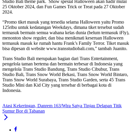
Studio Bali theme park. Show spesial Halloween akan hadir mulai
25 Oktober 2024, dan Fun Games Trick or Treat pada 27 Oktober
2024.
“Promo tiket masuk yang tersedia selama Halloween yaitu Promo
125ribu untuk kedatangan Weekdays, dimana tiket tersebut sudah
termasuk bermain semua wahana kelas dunia (belum termasuk iFly),
menonton show reguler, dan bisa menikmati keseruan Halloween
termasuk masuk ke rumah hantu Frank’s Family Terror. Tiket masuk
bisa dipesan di website www.transstudiobali.com,” tambah Juanito.
Trans Studio Bali merupakan bagian dari Trans Entertainment,
pengelola taman bertema dan bermain terbesar di Indonesia yang
mengelola Trans Studio Bandung, Trans Studio Cibubur, Trans
Studio Bali, Trans Snow World Bekasi, Trans Snow World Bintaro,
Trans Snow World Surabaya, Trans Studio Garden, serta 45 Trans
Studio Mini dan Kid City yang tersebar di berbagai kota di
Indonesia.
Atasi Kekeringan, Danrem 163/Wira Satya Tinjau Delapan Titik
Sumur Bor di Tabanan