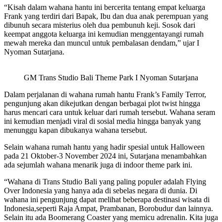
“Kisah dalam wahana hantu ini bercerita tentang empat keluarga
Frank yang terdiri dari Bapak, Ibu dan dua anak perempuan yang
dibunuh secara misterius oleh dua pembunuh keji. Sosok dari
keempat anggota keluarga ini kemudian menggentayangi rumah
mewah mereka dan muncul untuk pembalasan dendam,” ujar I
Nyoman Sutarjana.
GM Trans Studio Bali Theme Park I Nyoman Sutarjana
Dalam perjalanan di wahana rumah hantu Frank’s Family Terror,
pengunjung akan dikejutkan dengan berbagai plot twist hingga
harus mencari cara untuk keluar dari rumah tersebut. Wahana seram
ini kemudian menjadi viral di sosial media hingga banyak yang
menunggu kapan dibukanya wahana tersebut.
Selain wahana rumah hantu yang hadir spesial untuk Halloween
pada 21 Oktober-3 November 2024 ini, Sutarjana menambahkan
ada sejumlah wahana menarik juga di indoor theme park ini.
“Wahana di Trans Studio Bali yang paling populer adalah Flying
Over Indonesia yang hanya ada di sebelas negara di dunia. Di
wahana ini pengunjung dapat melihat beberapa destinasi wisata di
Indonesia,seperti Raja Ampat, Prambanan, Borobudur dan lainnya.
Selain itu ada Boomerang Coaster yang memicu adrenalin. Kita juga