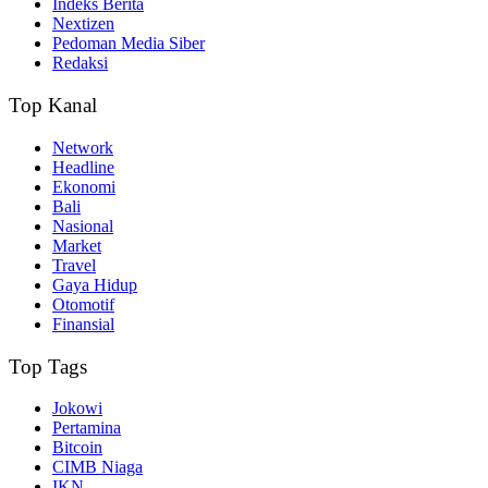
Indeks Berita
Nextizen
Pedoman Media Siber
Redaksi
Top Kanal
Network
Headline
Ekonomi
Bali
Nasional
Market
Travel
Gaya Hidup
Otomotif
Finansial
Top Tags
Jokowi
Pertamina
Bitcoin
CIMB Niaga
IKN