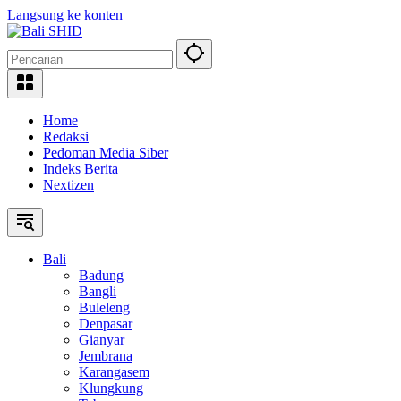
Langsung ke konten
Home
Redaksi
Pedoman Media Siber
Indeks Berita
Nextizen
Bali
Badung
Bangli
Buleleng
Denpasar
Gianyar
Jembrana
Karangasem
Klungkung