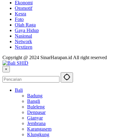
Ekonomi
Otomotif
Kesra
Foto
Olah Raga
Gaya Hidup
Nasional
Network
Nextizen
Copyright @ 2024 SinarHarapan.id All right reserved
×
Bali
Badung
Bangli
Buleleng
Denpasar
Gianyar
Jembrana
Karangasem
Klungkung