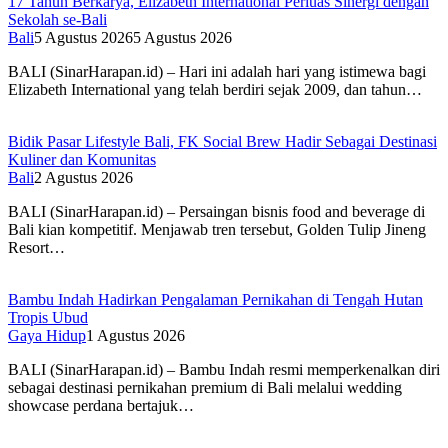
17 Tahun Berkarya, Elizabeth International Perluas Sinergi dengan
Sekolah se-Bali
Bali
5 Agustus 2026
5 Agustus 2026
BALI (SinarHarapan.id) – Hari ini adalah hari yang istimewa bagi
Elizabeth International yang telah berdiri sejak 2009, dan tahun…
Bidik Pasar Lifestyle Bali, FK Social Brew Hadir Sebagai Destinasi
Kuliner dan Komunitas
Bali
2 Agustus 2026
BALI (SinarHarapan.id) – Persaingan bisnis food and beverage di
Bali kian kompetitif. Menjawab tren tersebut, Golden Tulip Jineng
Resort…
Bambu Indah Hadirkan Pengalaman Pernikahan di Tengah Hutan
Tropis Ubud
Gaya Hidup
1 Agustus 2026
BALI (SinarHarapan.id) – Bambu Indah resmi memperkenalkan diri
sebagai destinasi pernikahan premium di Bali melalui wedding
showcase perdana bertajuk…