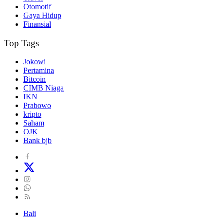
Otomotif
Gaya Hidup
Finansial
Top Tags
Jokowi
Pertamina
Bitcoin
CIMB Niaga
IKN
Prabowo
kripto
Saham
OJK
Bank bjb
Bali