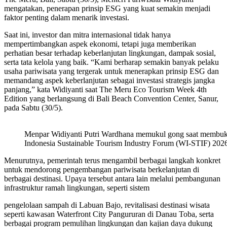
mengatakan, penerapan prinsip ESG yang kuat semakin menjadi
faktor penting dalam menarik investasi.
Saat ini, investor dan mitra internasional tidak hanya
mempertimbangkan aspek ekonomi, tetapi juga memberikan
perhatian besar terhadap keberlanjutan lingkungan, dampak sosial,
serta tata kelola yang baik. “Kami berharap semakin banyak pelaku
usaha pariwisata yang tergerak untuk menerapkan prinsip ESG dan
memandang aspek keberlanjutan sebagai investasi strategis jangka
panjang,” kata Widiyanti saat The Meru Eco Tourism Week 4th
Edition yang berlangsung di Bali Beach Convention Center, Sanur,
pada Sabtu (30/5).
Menpar Widiyanti Putri Wardhana memukul gong saat membu
Indonesia Sustainable Tourism Industry Forum (WI-STIF) 2026 
Menurutnya, pemerintah terus mengambil berbagai langkah konkret
untuk mendorong pengembangan pariwisata berkelanjutan di
berbagai destinasi. Upaya tersebut antara lain melalui pembangunan
infrastruktur ramah lingkungan, seperti sistem
pengelolaan sampah di Labuan Bajo, revitalisasi destinasi wisata
seperti kawasan Waterfront City Pangururan di Danau Toba, serta
berbagai program pemulihan lingkungan dan kajian daya dukung