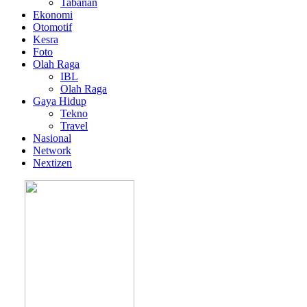
Tabanan
Ekonomi
Otomotif
Kesra
Foto
Olah Raga
IBL
Olah Raga
Gaya Hidup
Tekno
Travel
Nasional
Network
Nextizen