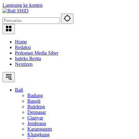
Langsung ke konten
Home
Redaksi
Pedoman Media Siber
Indeks Berita
Nextizen
Bali
Badung
Bangli
Buleleng
Denpasar
Gianyar
Jembrana
Karangasem
Klungkung