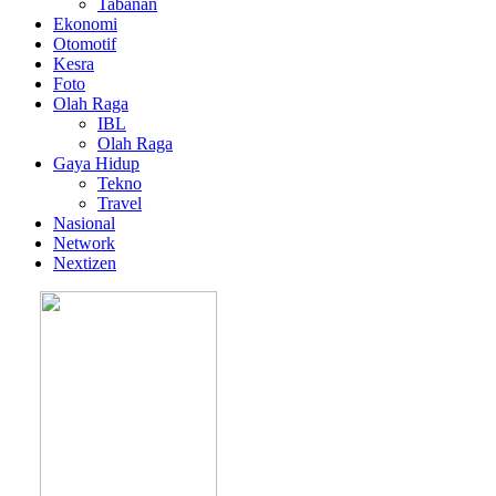
Tabanan
Ekonomi
Otomotif
Kesra
Foto
Olah Raga
IBL
Olah Raga
Gaya Hidup
Tekno
Travel
Nasional
Network
Nextizen