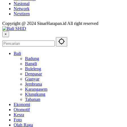
Nasional
Network
Nextizen
Copyright @ 2024 SinarHarapan.id All right reserved
×
Bali
Badung
Bangli
Buleleng
Denpasar
Gianyar
Jembrana
Karangasem
Klungkung
Tabanan
Ekonomi
Otomotif
Kesra
Foto
Olah Raga