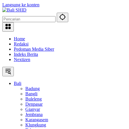
Langsung ke konten
Home
Redaksi
Pedoman Media Siber
Indeks Berita
Nextizen
Bali
Badung
Bangli
Buleleng
Denpasar
Gianyar
Jembrana
Karangasem
Klungkung