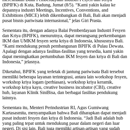
(BPIFK) di Kuta, Badung, Jumat (8/5). “Kami yakin kalau ke
depannya industri Meetings, Incentives, Conventions, and
Exhibitions (MICE) lebih dikembangkan di Bali, Bali akan menjadi
pusat bisnis pariwisata internasional,” jelas Giri Prasta.
Sementara itu, dengan adanya Balai Pemberdayaan Industri Fesyen
dan Kriya (BPIFK), menurutnya, dapat merangsang perkembangan
IKM dan UMKM fesyen serta kriya di Indonesia, khususnya Bali.
“Kami mendukung penuh pembangunan BPIFK di Pulau Dewata.
Apalagi dengan adanya fasilitas-fasilitas yang tersedia, kami yakin
dapat meningkatkan pertumbuhan IKM fesyen dan kriya di Bali dan
Indonesia,” jelasnya.
Diketahui, BPIFK yang terletak di jantung pariwisata Bali tersebut
memiliki beberapa layanan terintegrasi, antara lain workshop fesyen,
workshop kriya logam (perhiasan), workshop kriya keramik,
workshop kriya kayu, creative business incubator (CBI), creative
hub, layanan Klinik SiniBisa, dan berbagai fasilitas pendukung
lainnya.
Sementara itu, Menteri Perindustrian RI, Agus Gumiwang
Kartasasmita, menyampaikan bahwa Bali diharapkan dapat menjadi
pusat industri fesyen dan kriya di Indonesia. “Jadi Bali adalah hub
yang paling tepat untuk mendukung pasar dalam negeri dan luar
negeri. Di sisi lain, Bali juga memiliki artisan-artisan yang sudah