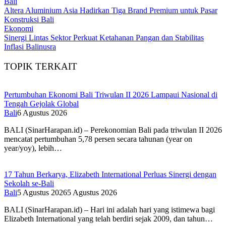
Bali
Altera Aluminium Asia Hadirkan Tiga Brand Premium untuk Pasar
Konstruksi Bali
Ekonomi
Sinergi Lintas Sektor Perkuat Ketahanan Pangan dan Stabilitas
Inflasi Balinusra
TOPIK TERKAIT
Pertumbuhan Ekonomi Bali Triwulan II 2026 Lampaui Nasional di
Tengah Gejolak Global
Bali
6 Agustus 2026
BALI (SinarHarapan.id) – Perekonomian Bali pada triwulan II 2026
mencatat pertumbuhan 5,78 persen secara tahunan (year on
year/yoy), lebih…
17 Tahun Berkarya, Elizabeth International Perluas Sinergi dengan
Sekolah se-Bali
Bali
5 Agustus 2026
5 Agustus 2026
BALI (SinarHarapan.id) – Hari ini adalah hari yang istimewa bagi
Elizabeth International yang telah berdiri sejak 2009, dan tahun…