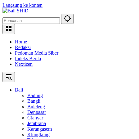
Langsung ke konten
Home
Redaksi
Pedoman Media Siber
Indeks Berita
Nextizen
Bali
Badung
Bangli
Buleleng
Denpasar
Gianyar
Jembrana
Karangasem
Klungkung