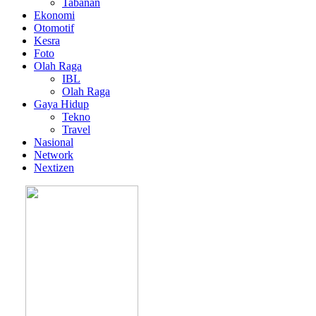
Tabanan
Ekonomi
Otomotif
Kesra
Foto
Olah Raga
IBL
Olah Raga
Gaya Hidup
Tekno
Travel
Nasional
Network
Nextizen