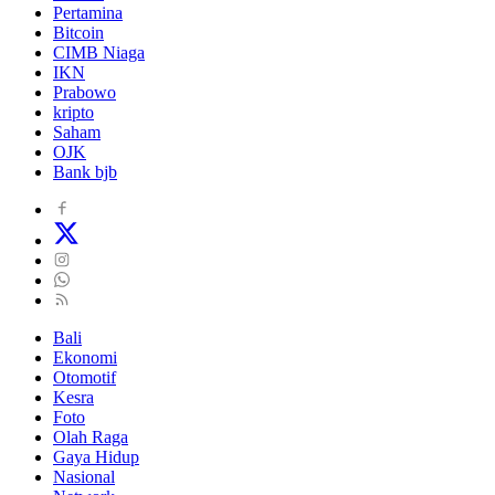
Pertamina
Bitcoin
CIMB Niaga
IKN
Prabowo
kripto
Saham
OJK
Bank bjb
Bali
Ekonomi
Otomotif
Kesra
Foto
Olah Raga
Gaya Hidup
Nasional