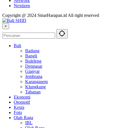
Network
Nextizen
Copyright @ 2024 SinarHarapan.id All right reserved
×
Bali
Badung
Bangli
Buleleng
Denpasar
Gianyar
Jembrana
Karangasem
Klungkung
Tabanan
Ekonomi
Otomotif
Kesra
Foto
Olah Raga
IBL
Olah Raga