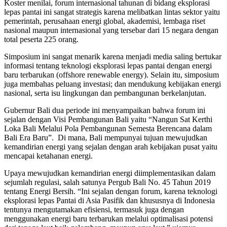
Koster menilai, forum internasional tahunan di bidang eksplorasi
lepas pantai ini sangat strategis karena melibatkan lintas sektor yaitu
pemerintah, perusahaan energi global, akademisi, lembaga riset
nasional maupun internasional yang tersebar dari 15 negara dengan
total peserta 225 orang.
Simposium ini sangat menarik karena menjadi media saling bertukar
informasi tentang teknologi eksplorasi lepas pantai dengan energi
baru terbarukan (offshore renewable energy). Selain itu, simposium
juga membahas peluang investasi; dan mendukung kebijakan energi
nasional, serta isu lingkungan dan pembangunan berkelanjutan.
Gubernur Bali dua periode ini menyampaikan bahwa forum ini
sejalan dengan Visi Pembangunan Bali yaitu “Nangun Sat Kerthi
Loka Bali Melalui Pola Pembangunan Semesta Berencana dalam
Bali Era Baru”. Di mana, Bali mempunyai tujuan mewujudkan
kemandirian energi yang sejalan dengan arah kebijakan pusat yaitu
mencapai ketahanan energi.
Upaya mewujudkan kemandirian energi diimplementasikan dalam
sejumlah regulasi, salah satunya Pergub Bali No. 45 Tahun 2019
tentang Energi Bersih. “Ini sejalan dengan forum, karena teknologi
eksplorasi lepas Pantai di Asia Pasifik dan khususnya di Indonesia
tentunya mengutamakan efisiensi, termasuk juga dengan
menggunakan energi baru terbarukan melalui optimalisasi potensi