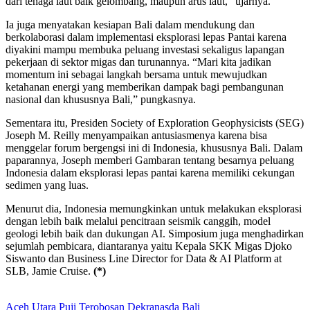
dari tenaga laut baik gelombang, maupun arus laut,” ujarnya.
Ia juga menyatakan kesiapan Bali dalam mendukung dan
berkolaborasi dalam implementasi eksplorasi lepas Pantai karena
diyakini mampu membuka peluang investasi sekaligus lapangan
pekerjaan di sektor migas dan turunannya. “Mari kita jadikan
momentum ini sebagai langkah bersama untuk mewujudkan
ketahanan energi yang memberikan dampak bagi pembangunan
nasional dan khususnya Bali,” pungkasnya.
Sementara itu, Presiden Society of Exploration Geophysicists (SEG)
Joseph M. Reilly menyampaikan antusiasmenya karena bisa
menggelar forum bergengsi ini di Indonesia, khususnya Bali. Dalam
paparannya, Joseph memberi Gambaran tentang besarnya peluang
Indonesia dalam eksplorasi lepas pantai karena memiliki cekungan
sedimen yang luas.
Menurut dia, Indonesia memungkinkan untuk melakukan eksplorasi
dengan lebih baik melalui pencitraan seismik canggih, model
geologi lebih baik dan dukungan AI. Simposium juga menghadirkan
sejumlah pembicara, diantaranya yaitu Kepala SKK Migas Djoko
Siswanto dan Business Line Director for Data & AI Platform at
SLB, Jamie Cruise.
(*)
Aceh Utara Puji Terobosan Dekranasda Bali