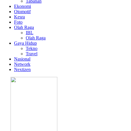
Tabanan
Ekonomi
Otomotif
Kesra
Foto
Olah Raga
IBL
Olah Raga
Gaya Hidup
Tekno
Travel
Nasional
Network
Nextizen