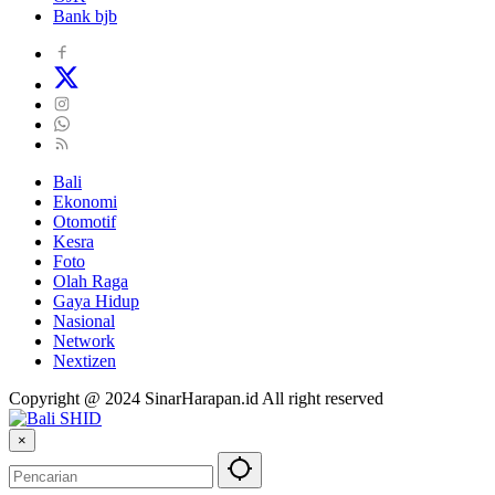
Bank bjb
Bali
Ekonomi
Otomotif
Kesra
Foto
Olah Raga
Gaya Hidup
Nasional
Network
Nextizen
Copyright @ 2024 SinarHarapan.id All right reserved
×