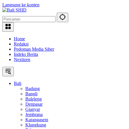
Langsung ke konten
Home
Redaksi
Pedoman Media Siber
Indeks Berita
Nextizen
Bali
Badung
Bangli
Buleleng
Denpasar
Gianyar
Jembrana
Karangasem
Klungkung