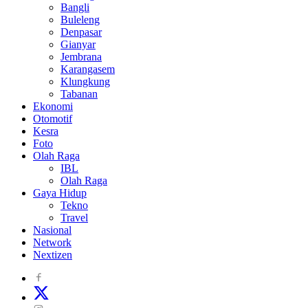
Bangli
Buleleng
Denpasar
Gianyar
Jembrana
Karangasem
Klungkung
Tabanan
Ekonomi
Otomotif
Kesra
Foto
Olah Raga
IBL
Olah Raga
Gaya Hidup
Tekno
Travel
Nasional
Network
Nextizen