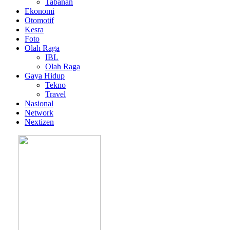
Tabanan
Ekonomi
Otomotif
Kesra
Foto
Olah Raga
IBL
Olah Raga
Gaya Hidup
Tekno
Travel
Nasional
Network
Nextizen