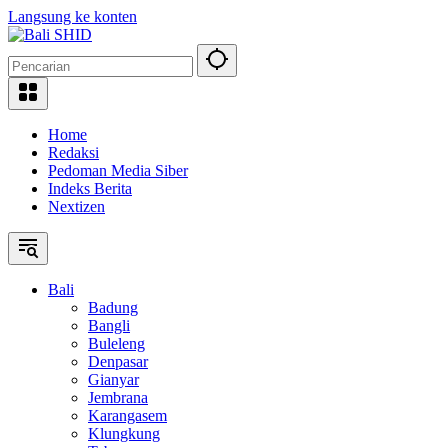
Langsung ke konten
Home
Redaksi
Pedoman Media Siber
Indeks Berita
Nextizen
Bali
Badung
Bangli
Buleleng
Denpasar
Gianyar
Jembrana
Karangasem
Klungkung