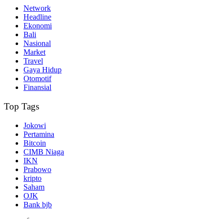
Network
Headline
Ekonomi
Bali
Nasional
Market
Travel
Gaya Hidup
Otomotif
Finansial
Top Tags
Jokowi
Pertamina
Bitcoin
CIMB Niaga
IKN
Prabowo
kripto
Saham
OJK
Bank bjb