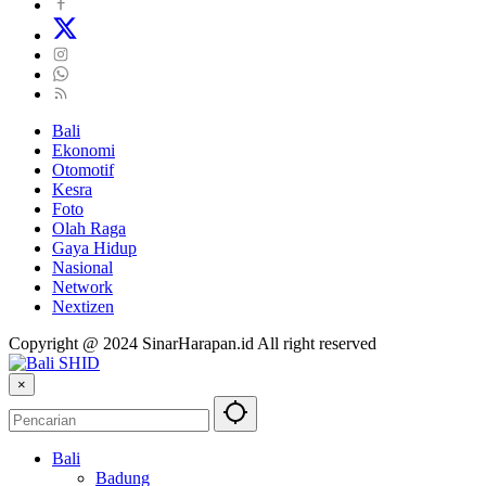
Bali
Ekonomi
Otomotif
Kesra
Foto
Olah Raga
Gaya Hidup
Nasional
Network
Nextizen
Copyright @ 2024 SinarHarapan.id All right reserved
×
Bali
Badung