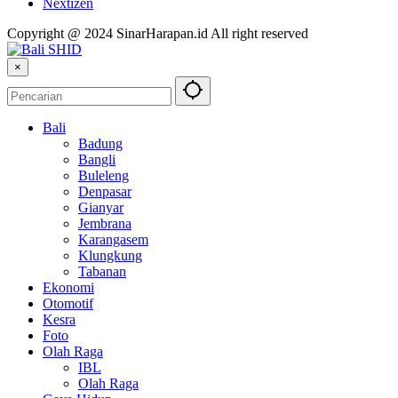
Nextizen
Copyright @ 2024 SinarHarapan.id All right reserved
×
Bali
Badung
Bangli
Buleleng
Denpasar
Gianyar
Jembrana
Karangasem
Klungkung
Tabanan
Ekonomi
Otomotif
Kesra
Foto
Olah Raga
IBL
Olah Raga