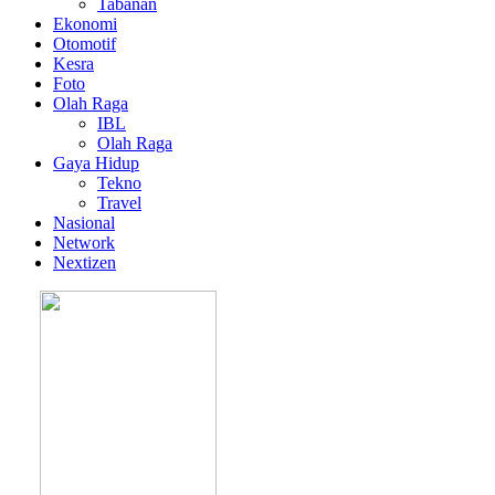
Tabanan
Ekonomi
Otomotif
Kesra
Foto
Olah Raga
IBL
Olah Raga
Gaya Hidup
Tekno
Travel
Nasional
Network
Nextizen