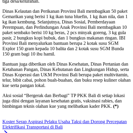
tiga desa/kelurahan.
Dinas Kelautan dan Perikanan Provinsi Bali membagikan 50 paket
Gemarikan yang berisi 1 kg ikan tuna bluefin, 1 kg ikan nila, dan 1
kg ikan kembung. Selanjutnya, Dinas Sosial, Pemberdayaan
Perempuan, dan Perlindungan Anak Provinsi Bali membagikan 10
paket sembako berisi 10 kg beras, 2 pcs minyak goreng, 3 kg gula
pasir, 2 bungkus kopi bubuk, dan 1 bungkus makanan ringan. IBI
Provinsi Bali menyalurkan bantuan berupa 2 kotak susu SGM
Explor 150 gram kepada 10 balita dan 2 kotak susu SGM Bunda
150 gram bagi 10 ibu hamil.
Bantuan juga diberikan oleh Dinas Kesehatan, Dinas Pertanian dan
Ketahanan Pangan, Dinas Kehutanan dan Lingkungan Hidup, serta
Dinas Koperasi dan UKM Provinsi Bali berupa paket multivitamin,
telur, bibit cabai, pohon buah-buahan, dan buku resep kuliner olahan
kue serta pangan lokal.
Aksi sosial “Bergerak dan Berbagi” TP PKK Bali di setiap lokasi
juga diisi dengan layanan kesehatan gratis, vaksinasi rabies, dan
bimbingan teknis olahan kue yang melibatkan kader PKK.
(*)
Koster Serap Aspirasi Pelaku Usaha Taksi dan Dorong Percepatan
Elektrifikasi Transportasi di Bali