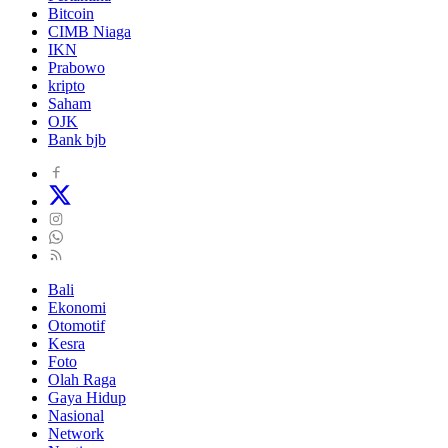
Bitcoin
CIMB Niaga
IKN
Prabowo
kripto
Saham
OJK
Bank bjb
Bali
Ekonomi
Otomotif
Kesra
Foto
Olah Raga
Gaya Hidup
Nasional
Network