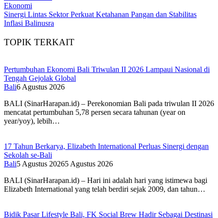
Ekonomi
Sinergi Lintas Sektor Perkuat Ketahanan Pangan dan Stabilitas
Inflasi Balinusra
TOPIK TERKAIT
Pertumbuhan Ekonomi Bali Triwulan II 2026 Lampaui Nasional di
Tengah Gejolak Global
Bali
6 Agustus 2026
BALI (SinarHarapan.id) – Perekonomian Bali pada triwulan II 2026
mencatat pertumbuhan 5,78 persen secara tahunan (year on
year/yoy), lebih…
17 Tahun Berkarya, Elizabeth International Perluas Sinergi dengan
Sekolah se-Bali
Bali
5 Agustus 2026
5 Agustus 2026
BALI (SinarHarapan.id) – Hari ini adalah hari yang istimewa bagi
Elizabeth International yang telah berdiri sejak 2009, dan tahun…
Bidik Pasar Lifestyle Bali, FK Social Brew Hadir Sebagai Destinasi