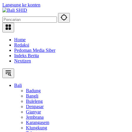
Langsung ke konten
Home
Redaksi
Pedoman Media Siber
Indeks Berita
Nextizen
Bali
Badung
Bangli
Buleleng
Denpasar
Gianyar
Jembrana
Karangasem
Klungkung