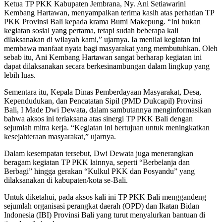
Ketua TP PKK Kabupaten Jembrana, Ny. Ani Setiawarini
Kembang Hartawan, menyampaikan terima kasih atas perhatian TP
PKK Provinsi Bali kepada krama Bumi Makepung. “Ini bukan
kegiatan sosial yang pertama, tetapi sudah beberapa kali
dilaksanakan di wilayah kami,” ujarnya. Ia menilai kegiatan ini
membawa manfaat nyata bagi masyarakat yang membutuhkan. Oleh
sebab itu, Ani Kembang Hartawan sangat berharap kegiatan ini
dapat dilaksanakan secara berkesinambungan dalam lingkup yang
lebih luas.
Sementara itu, Kepala Dinas Pemberdayaan Masyarakat, Desa,
Kependudukan, dan Pencatatan Sipil (PMD Dukcapil) Provinsi
Bali, I Made Dwi Dewata, dalam sambutannya menginformasikan
bahwa aksos ini terlaksana atas sinergi TP PKK Bali dengan
sejumlah mitra kerja. “Kegiatan ini bertujuan untuk meningkatkan
kesejahteraan masyarakat,” ujarnya.
Dalam kesempatan tersebut, Dwi Dewata juga menerangkan
beragam kegiatan TP PKK lainnya, seperti “Berbelanja dan
Berbagi” hingga gerakan “Kulkul PKK dan Posyandu” yang
dilaksanakan di kabupaten/kota se-Bali.
Untuk diketahui, pada aksos kali ini TP PKK Bali menggandeng
sejumlah organisasi perangkat daerah (OPD) dan Ikatan Bidan
Indonesia (IBI) Provinsi Bali yang turut menyalurkan bantuan di