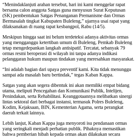
“Menindaklanjuti arahan tersebut, hari ini kami menggelar rapat
bersama calon anggota Satgas guna menyusun Surat Keputusan
(SK) pembentukan Satgas Penanganan Premanisme dan Ormas
Bermasalah tingkat Kabupaten Buleleng,” ujarnya usai rapat yang
dilaksanakan di ruang rapat kesbangpol, Rabu (14/5).
Meskipun hingga saat ini belum terdeteksi adanya aktivitas ormas
yang mengganggu ketertiban umum di Buleleng, Pemkab Buleleng
tetap mengedepankan langkah antisipatif. Tercatat, sebanyak 79
ormas resmi beroperasi di wilayah ini tanpa adanya indikasi
pelanggaran hukum maupun tindakan yang meresahkan masyarakat.
“Ini adalah bagian dari upaya preventif kami. Kita tidak menunggu
sampai ada masalah baru bertindak,” tegas Kaban Kappa.
Satgas yang akan segera dibentuk ini akan memiliki empat bidang
utama, meliputi Pencegahan dan Komunikasi Publik, Intelijen,
Penindakan, serta Rehabilitasi. Keanggotaannya melibatkan sinergi
lintas sektoral dari berbagai instansi, termasuk Polres Buleleng,
Kodim, Kejaksaan, BIN, Kementerian Agama, serta perangkat
daerah terkait lainnya.
Lebih lanjut, Kaban Kappa juga menyoroti isu pendanaan ormas
yang seringkali menjadi perhatian publik. Pihaknya memastikan
bahwa pemberian hibah kepada ormas akan dilakukan secara