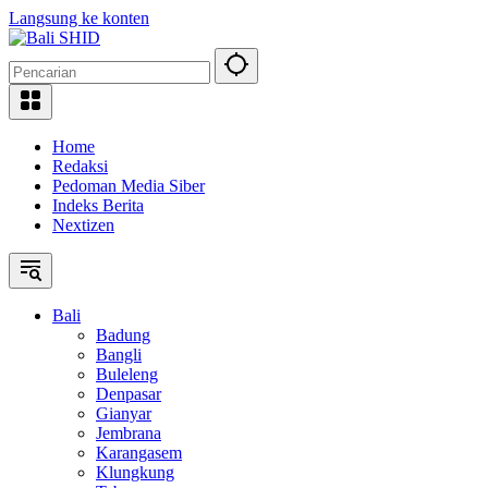
Langsung ke konten
Home
Redaksi
Pedoman Media Siber
Indeks Berita
Nextizen
Bali
Badung
Bangli
Buleleng
Denpasar
Gianyar
Jembrana
Karangasem
Klungkung