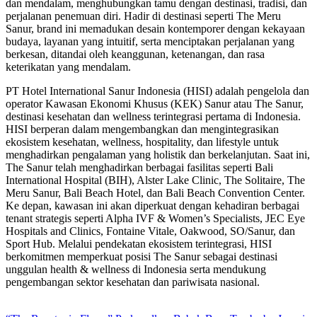
dan mendalam, menghubungkan tamu dengan destinasi, tradisi, dan
perjalanan penemuan diri. Hadir di destinasi seperti The Meru
Sanur, brand ini memadukan desain kontemporer dengan kekayaan
budaya, layanan yang intuitif, serta menciptakan perjalanan yang
berkesan, ditandai oleh keanggunan, ketenangan, dan rasa
keterikatan yang mendalam.
PT Hotel International Sanur Indonesia (HISI) adalah pengelola dan
operator Kawasan Ekonomi Khusus (KEK) Sanur atau The Sanur,
destinasi kesehatan dan wellness terintegrasi pertama di Indonesia.
HISI berperan dalam mengembangkan dan mengintegrasikan
ekosistem kesehatan, wellness, hospitality, dan lifestyle untuk
menghadirkan pengalaman yang holistik dan berkelanjutan. Saat ini,
The Sanur telah menghadirkan berbagai fasilitas seperti Bali
International Hospital (BIH), Alster Lake Clinic, The Solitaire, The
Meru Sanur, Bali Beach Hotel, dan Bali Beach Convention Center.
Ke depan, kawasan ini akan diperkuat dengan kehadiran berbagai
tenant strategis seperti Alpha IVF & Women’s Specialists, JEC Eye
Hospitals and Clinics, Fontaine Vitale, Oakwood, SO/Sanur, dan
Sport Hub. Melalui pendekatan ekosistem terintegrasi, HISI
berkomitmen memperkuat posisi The Sanur sebagai destinasi
unggulan health & wellness di Indonesia serta mendukung
pengembangan sektor kesehatan dan pariwisata nasional.