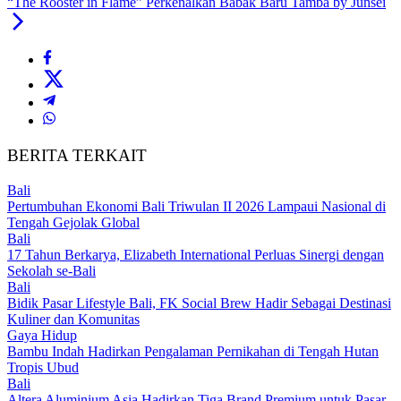
“The Rooster in Flame” Perkenalkan Babak Baru Tamba by Junsei
BERITA TERKAIT
Bali
Pertumbuhan Ekonomi Bali Triwulan II 2026 Lampaui Nasional di
Tengah Gejolak Global
Bali
17 Tahun Berkarya, Elizabeth International Perluas Sinergi dengan
Sekolah se-Bali
Bali
Bidik Pasar Lifestyle Bali, FK Social Brew Hadir Sebagai Destinasi
Kuliner dan Komunitas
Gaya Hidup
Bambu Indah Hadirkan Pengalaman Pernikahan di Tengah Hutan
Tropis Ubud
Bali
Altera Aluminium Asia Hadirkan Tiga Brand Premium untuk Pasar