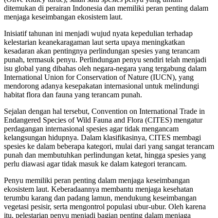
ditemukan di perairan Indonesia dan memiliki peran penting dalam
menjaga keseimbangan ekosistem laut.
Inisiatif tahunan ini menjadi wujud nyata kepedulian terhadap
kelestarian keanekaragaman laut serta upaya meningkatkan
kesadaran akan pentingnya perlindungan spesies yang terancam
punah, termasuk penyu. Perlindungan penyu sendiri telah menjadi
isu global yang dibahas oleh negara-negara yang tergabung dalam
International Union for Conservation of Nature (IUCN), yang
mendorong adanya kesepakatan internasional untuk melindungi
habitat flora dan fauna yang terancam punah.
Sejalan dengan hal tersebut, Convention on International Trade in
Endangered Species of Wild Fauna and Flora (CITES) mengatur
perdagangan internasional spesies agar tidak mengancam
kelangsungan hidupnya. Dalam klasifikasinya, CITES membagi
spesies ke dalam beberapa kategori, mulai dari yang sangat terancam
punah dan membutuhkan perlindungan ketat, hingga spesies yang
perlu diawasi agar tidak masuk ke dalam kategori terancam.
Penyu memiliki peran penting dalam menjaga keseimbangan
ekosistem laut. Keberadaannya membantu menjaga kesehatan
terumbu karang dan padang lamun, mendukung keseimbangan
vegetasi pesisir, serta mengontrol populasi ubur-ubur. Oleh karena
itu, pelestarian penyu menjadi bagian penting dalam menjaga