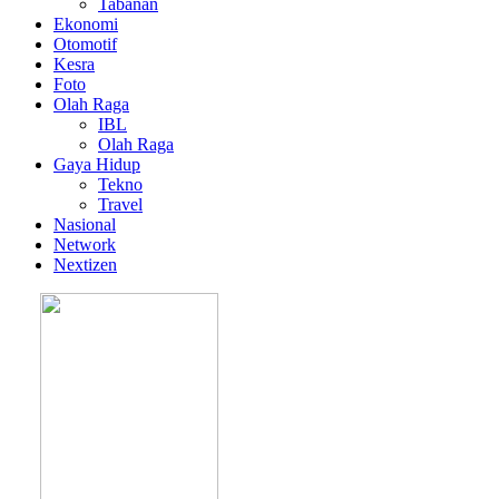
Tabanan
Ekonomi
Otomotif
Kesra
Foto
Olah Raga
IBL
Olah Raga
Gaya Hidup
Tekno
Travel
Nasional
Network
Nextizen