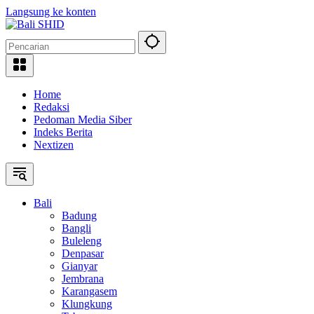
Langsung ke konten
Home
Redaksi
Pedoman Media Siber
Indeks Berita
Nextizen
Bali
Badung
Bangli
Buleleng
Denpasar
Gianyar
Jembrana
Karangasem
Klungkung