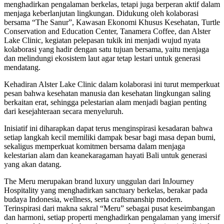
menghadirkan pengalaman berkelas, tetapi juga berperan aktif dalam
menjaga keberlanjutan lingkungan. Didukung oleh kolaborasi
bersama “The Sanur”, Kawasan Ekonomi Khusus Kesehatan, Turtle
Conservation and Education Center, Tanamera Coffee, dan Alster
Lake Clinic, kegiatan pelepasan tukik ini menjadi wujud nyata
kolaborasi yang hadir dengan satu tujuan bersama, yaitu menjaga
dan melindungi ekosistem laut agar tetap lestari untuk generasi
mendatang.
Kehadiran Alster Lake Clinic dalam kolaborasi ini turut memperkuat
pesan bahwa kesehatan manusia dan kesehatan lingkungan saling
berkaitan erat, sehingga pelestarian alam menjadi bagian penting
dari kesejahteraan secara menyeluruh.
Inisiatif ini diharapkan dapat terus menginspirasi kesadaran bahwa
setiap langkah kecil memiliki dampak besar bagi masa depan bumi,
sekaligus memperkuat komitmen bersama dalam menjaga
kelestarian alam dan keanekaragaman hayati Bali untuk generasi
yang akan datang.
The Meru merupakan brand luxury unggulan dari InJourney
Hospitality yang menghadirkan sanctuary berkelas, berakar pada
budaya Indonesia, wellness, serta craftsmanship modern.
Terinspirasi dari makna sakral “Meru” sebagai pusat keseimbangan
dan harmoni, setiap properti menghadirkan pengalaman yang imersif